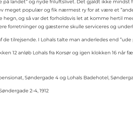
e på landet” og nyde friluftslivet. Det gjaldt ikke minds
lev meget populær og fik nærmest ry for at være et ”an
hegn, og så var det forholdsvis let at komme hertil me
e være forretninger og gæsterne skulle serviceres og un
 de tilrejsende. I Lohals talte man anderledes end ”ude 
kken 12 anløb Lohals fra Korsør og igen klokken 16 når
epensionat, Søndergade 4 og Lohals Badehotel, Sønderga
Søndergade 2-4, 1912