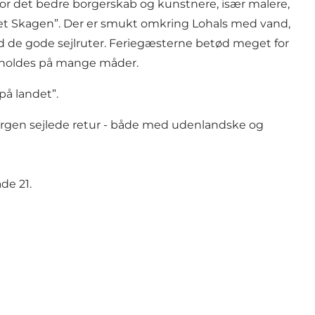
t for det bedre borgerskab og kunstnere, især malere,
det Skagen”. Der er smukt omkring Lohals med vand,
d de gode sejlruter. Feriegæsterne betød meget for
derholdes på mange måder.
på landet”.
 færgen sejlede retur - både med udenlandske og
de 21.