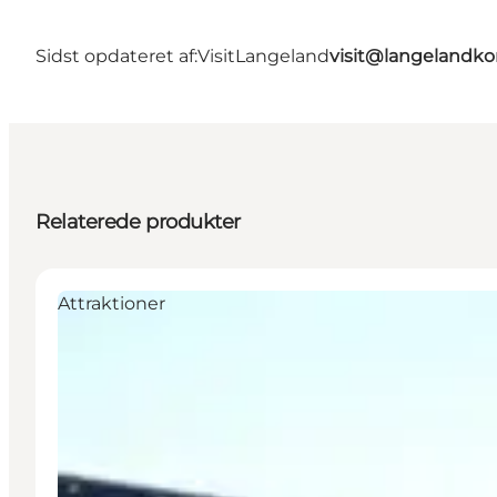
Sidst opdateret af:
VisitLangeland
visit@langeland
Relaterede produkter
Attraktioner