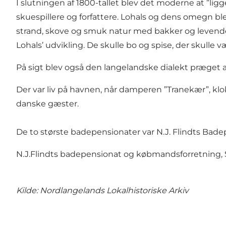
I slutningen af 1800-tallet blev det moderne at ”ligg
skuespillere og forfattere. Lohals og dens omegn b
strand, skove og smuk natur med bakker og levende 
Lohals’ udvikling. De skulle bo og spise, der skull
På sigt blev også den langelandske dialekt præget af
Der var liv på havnen, når damperen ”Tranekær”, klo
danske gæster.
De to største badepensionater var N.J. Flindts Bad
N.J.Flindts badepensionat og købmandsforretning, 
Kilde:
Nordlangelands Lokalhistoriske Arkiv