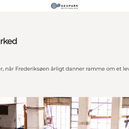
arked
ger, når Frederiksøen årligt danner ramme om et 