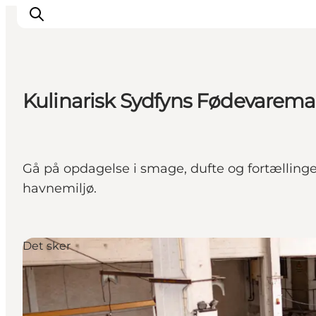
Kulinarisk Sydfyns Fødevarem
Gå på opdagelse i smage, dufte og fortællin
havnemiljø.
Det sker