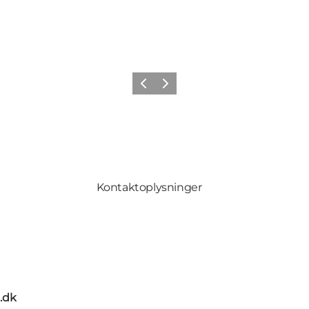
Forrige
Næste
Kontaktoplysninger
.dk