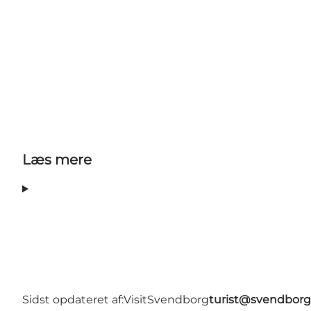
Læs mere
Sidst opdateret af:
VisitSvendborg
turist@svendborg