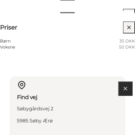
Datoer og tider
Datoer og tider
Se priser
Priser
Besøg hjemmeside
11 Oktober
10:00 AM–04:00 PM
Søndag
Børn
35 DKK
Voksne
50 DKK
Find vej
Søbygårdsvej 2
5985 Søby Ærø