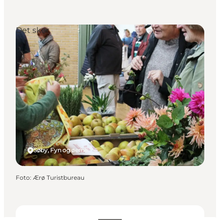
Det sker
Søby, Fyn og øerne
Foto
:
Ærø Turistbureau