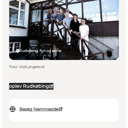
Rudkøbing, Fyn og øerne
Foto
:
VisitLangeland
oplev Rudkøbing
Besøg hjemmeside