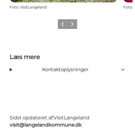
Foto
:
VisitLangeland
Foto
:
Forrige
Næste
Læs mere
Kontaktoplysninger
Sidst opdateret af:
VisitLangeland
visit@langelandkommune.dk