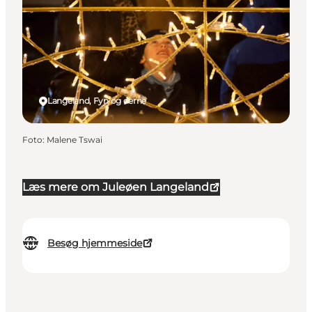
Langeland, Fyn og øerne
Foto
:
Malene Tswai
Læs mere om Juleøen Langeland
Besøg hjemmeside