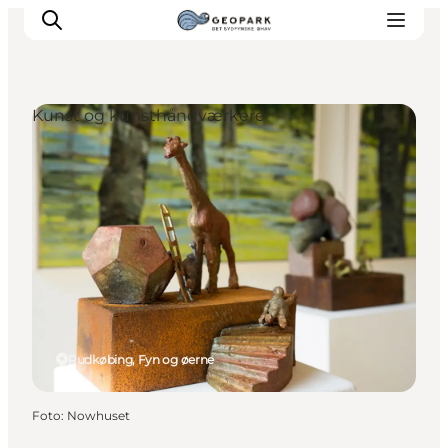
Kunst og kunsthåndværkere
Rudkøbing, Fyn og øerne
Foto
:
Nowhuset