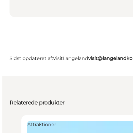
Sidst opdateret af:
VisitLangeland
visit@langeland
Relaterede produkter
Attraktioner