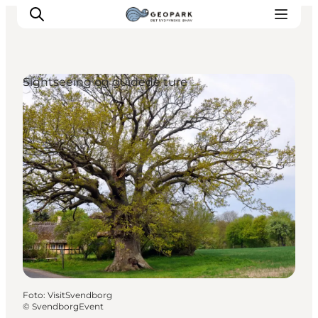
Sightseeing og guidede ture
Foto
:
VisitSvendborg
©
SvendborgEvent