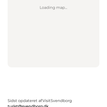
Loading map...
Sidst opdateret af:
VisitSvendborg
turist@svendborg.dk