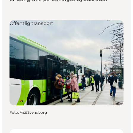
Offentlig transport
Foto
:
VisitSvendborg