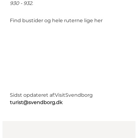
930 - 932.
Find bustider og hele ruterne lige
her
Sidst opdateret af:
VisitSvendborg
turist@svendborg.dk