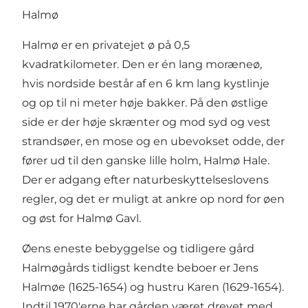
Halmø
Halmø er en privatejet ø på 0,5
kvadratkilometer. Den er én lang moræneø,
hvis nordside består af en 6 km lang kystlinje
og op til ni meter høje bakker. På den østlige
side er der høje skrænter og mod syd og vest
strandsøer, en mose og en ubevokset odde, der
fører ud til den ganske lille holm, Halmø Hale.
Der er adgang efter naturbeskyttelseslovens
regler, og det er muligt at ankre op nord for øen
og øst for Halmø Gavl.
Øens eneste bebyggelse og tidligere gård
Halmøgårds tidligst kendte beboer er Jens
Halmøe (1625-1654) og hustru Karen (1629-1654).
Indtil 1970'erne har gården været drevet med