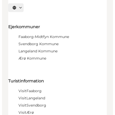
Vælg sprog
Ejerkommuner
Faaborg-Midtfyn Kommune
Svendborg Kommune
Langeland Kommune
Ærø Kommune
Turistinformation
VisitFaaborg
VisitLangeland
VisitSvendborg
VisitÆrø