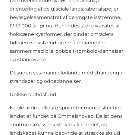
Den overvejende sydøst-nordvestlige
orientering af de glaciale landskaber afspejler
bevægelsesmønstret af de yngste isstrømme,
17-19.000 år før nu. Her findes stor diversitet af
holocæne kystformer, der binder områdets
tidligere selvstændige små moræneøer
sammen med bl.a. dobbelt-tombolo-dannelser
og strandvolde.
Desuden ses marine forlande med strandenge,
strandsøer og oddedannelser.
Unikke oldtidsfund
Nogle af de tidligste spor efter mennesker her i
landet er fundet på Ommelshoved. Da istidens
enorme ismasser krøb væk fra landet, og
landskabet kunne begynde at strække sig ud