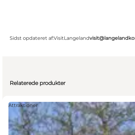
Sidst opdateret af:
VisitLangeland
visit@langeland
Relaterede produkter
Attraktioner