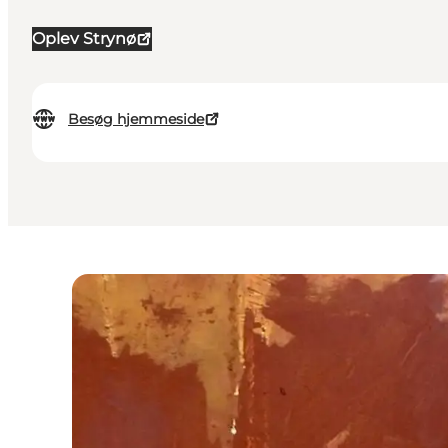
Oplev Strynø
Besøg hjemmeside