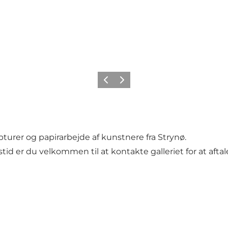
Forrige
Næste
lpturer og papirarbejde af kunstnere fra Strynø.
stid er du velkommen til at kontakte galleriet for at aftal