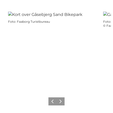
Foto
:
Faaborg Turistbureau
Foto
:
©
Faab
Forrige
Næste