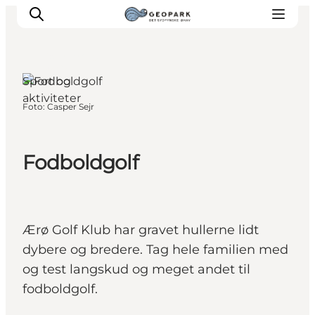
Søby, Fyn og
øerne
Sport og
aktiviteter
Foto
:
Casper Sejr
Fodboldgolf
Ærø Golf Klub har gravet hullerne lidt
dybere og bredere. Tag hele familien med
og test langskud og meget andet til
fodboldgolf.