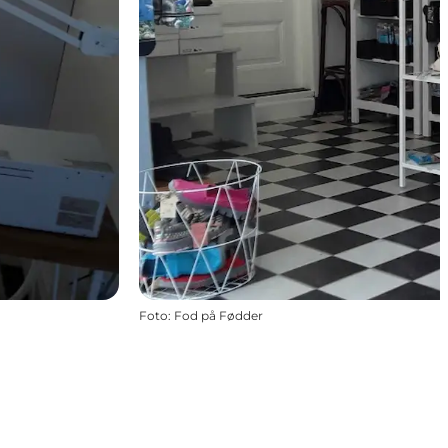
Foto
:
Fod på Fødder