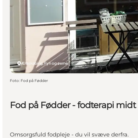
Ærøskøbing, Fyn og øerne
Foto
:
Fod på Fødder
Fod på Fødder - fodterapi midt
Omsorgsfuld fodpleje - du vil svæve derfra.