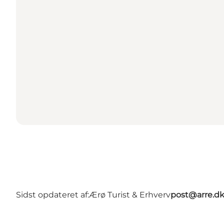
Sidst opdateret af:
Ærø Turist & Erhverv
post@arre.d