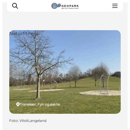
Naturfitness
Tranekær, Fyn og øerne
Foto
:
VitsitLangeland