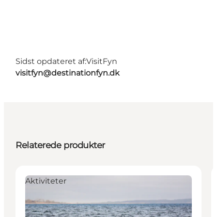
Sidst opdateret af:
VisitFyn
visitfyn@destinationfyn.dk
Relaterede produkter
Aktiviteter