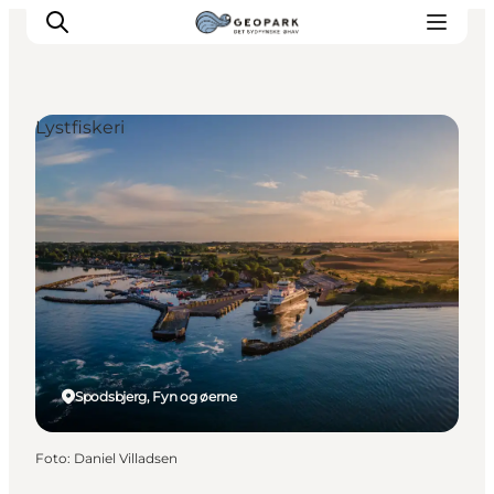
Lystfiskeri
Spodsbjerg, Fyn og øerne
Foto
:
Daniel Villadsen