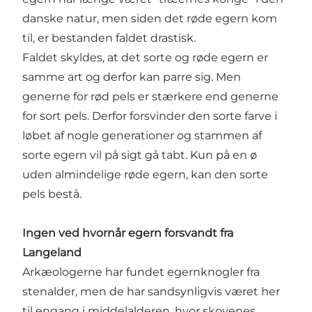
danske natur, men siden det røde egern kom
til, er bestanden faldet drastisk.
Faldet skyldes, at det sorte og røde egern er
samme art og derfor kan parre sig. Men
generne for rød pels er stærkere end generne
for sort pels. Derfor forsvinder den sorte farve i
løbet af nogle generationer og stammen af
sorte egern vil på sigt gå tabt. Kun på en ø
uden almindelige røde egern, kan den sorte
pels bestå.
Ingen ved hvornår egern forsvandt fra
Langeland
Arkæologerne har fundet egernknogler fra
stenalder, men de har sandsynligvis været her
til engang i middelalderen, hvor skovenes