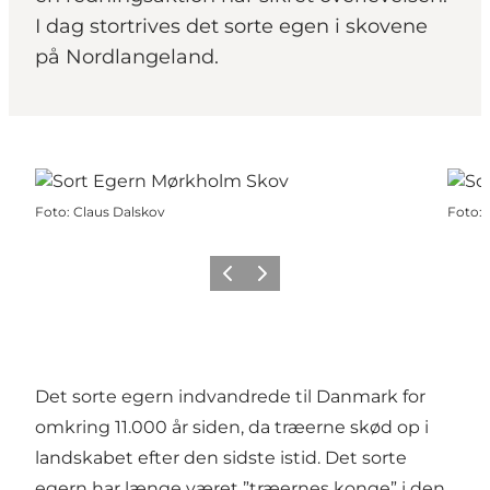
I dag stortrives det sorte egen i skovene
på Nordlangeland.
Foto
:
Claus Dalskov
Foto
:
Forrige
Næste
Det sorte egern indvandrede til Danmark for
omkring 11.000 år siden, da træerne skød op i
landskabet efter den sidste istid. Det sorte
egern har længe været ”træernes konge” i den