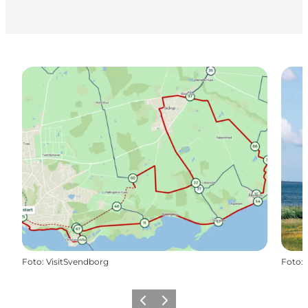
Foto
:
VisitSvendborg
Foto
:
Forrige
Næste