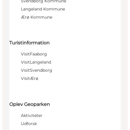
Svendborg Kommune
Langeland Kommune
Ærø Kommune
Turistinformation
VisitFaaborg
VisitLangeland
VisitSvendborg
VisitÆrø
Oplev Geoparken
Aktiviteter
Udforsk