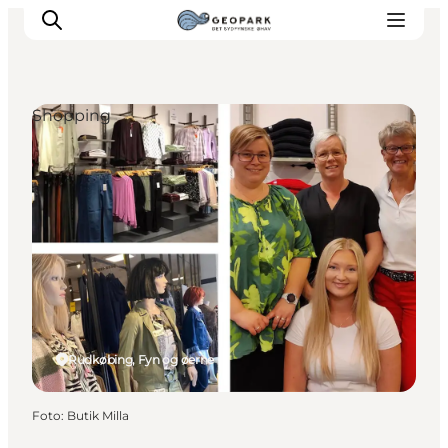
Shopping
Rudkøbing, Fyn og øerne
Foto
:
Butik Milla