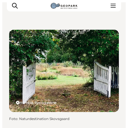
Haver og parker
Humble, Fyn og øerne
Foto
:
Naturdestination Skovsgaard