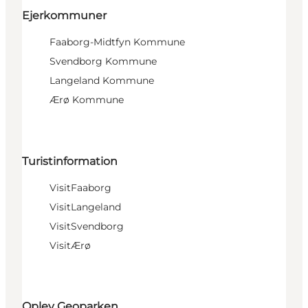
Ejerkommuner
Faaborg-Midtfyn Kommune
Svendborg Kommune
Langeland Kommune
Ærø Kommune
Turistinformation
VisitFaaborg
VisitLangeland
VisitSvendborg
VisitÆrø
Oplev Geoparken