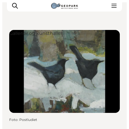
Gallerier og kunsthaller
Foto
:
Postludiet