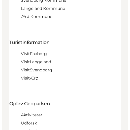
Svendborg Kommune
Langeland Kommune
Ærø Kommune
Turistinformation
VisitFaaborg
VisitLangeland
VisitSvendborg
VisitÆrø
Oplev Geoparken
Aktiviteter
Udforsk