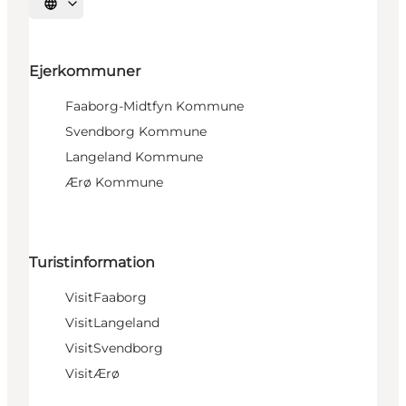
Vælg sprog
Ejerkommuner
Faaborg-Midtfyn Kommune
Svendborg Kommune
Langeland Kommune
Ærø Kommune
Turistinformation
VisitFaaborg
VisitLangeland
VisitSvendborg
VisitÆrø