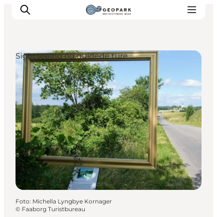
Sightseeing og guidede ture
Foto
:
Michella Lyngbye Kornager
©
Faaborg Turistbureau