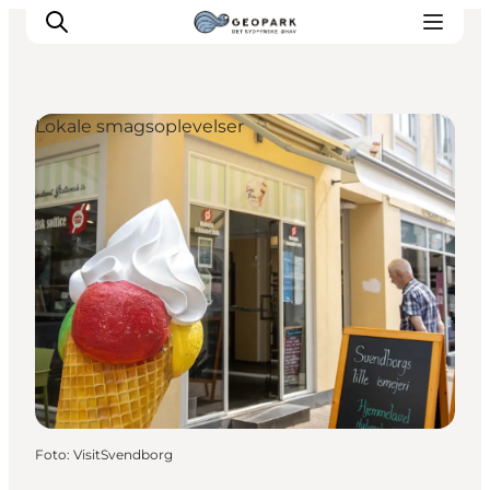
Lokale smagsoplevelser
Foto
:
VisitSvendborg