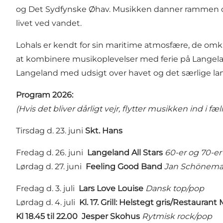
og Det Sydfynske Øhav. Musikken danner rammen om 
livet ved vandet.
Lohals er kendt for sin maritime atmosfære, de omk
at kombinere musikoplevelser med ferie på Langelan
Langeland med udsigt over havet og det særlige l
Program 2026:
(Hvis det bliver dårligt vejr, flytter musikken ind i f
Tirsdag d. 23. juni
Skt. H
Fredag d. 26. juni
Langeland All Stars
60-er og 70-er
Lørdag d. 27. juni
Feeling Good Band
Jan Schöneman
Fredag d. 3. juli
Lars Love Louise
Dansk top/pop
Lørdag d. 4. juli
Kl. 17. Grill: Helstegt gris/Restauran
Kl 18.45 til 22.00 Jesper Skohus
Rytmisk rock/pop