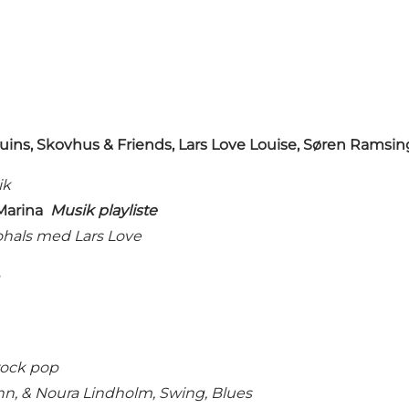
ins, Skovhus & Friends, Lars Love Louise, Søren Ram
ik
t Marina
Musik playliste
ohals med Lars Love
rock pop
, & Noura Lindholm, Swing, Blues