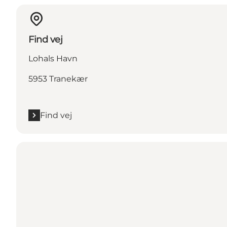
Find vej
Lohals Havn
5953 Tranekær
Find vej