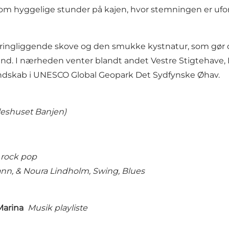
hyggelige stunder på kajen, hvor stemningen er uforme
ringliggende skove og den smukke kystnatur, som gør omr
d. I nærheden venter blandt andet Vestre Stigtehave, L
andskab i UNESCO Global Geopark Det Sydfynske Øhav.
ælleshuset Banjen)
ans
 rock pop
n, & Noura Lindholm, Swing, Blues
t Marina
Musik playliste