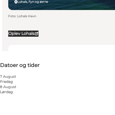
Lohals, Fyn og øerne
Foto
:
Lohals Havn
Oplev Lohals
Datoer og tider
Datoer og tider
Besøg hjemmeside
Børn, Venner, Min partner, Mig selv
7 August
Fredag
8 August
Lørdag