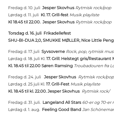
Fredag d. 10. juli
Jesper Skovhus
Rytmisk rock/pop
Lørdag d. 11. juli
Kl. 17. Grill-fest
Musik playliste
Kl 18.45 til 22.00.
Jesper Skovhus
Rytmisk rock/pop
Torsdag d. 16. juli
Frikadellefest
SHU-BI-DUA 2,0, SMUKKE MØLLER, Nice Little Pengu
Fredag d. 17. juli
Syvsoverne
Rock, pop, rytmisk mus
Lørdag d. 18. juli Kl.
17. Grill: Helstegt gris/Restauran
Kl. 18.45 til 22.00 Søren Ramsing
Troubadouren fra L
Fredag d. 24. juli
Jesper Skovhus
Rytmisk rock/pop
Lørdag d. 25 juli Kl.
17. Grill-Fest
Musik playliste
Kl. 18.45 til kl. 22.00. Jesper Skovhus
Rytmisk rock/
Fredag d. 31. juli.
Langeland All Stars
60-er og 70-er 
Lørdag d. 1. aug.
Feeling Good Band
Jan Schönemann