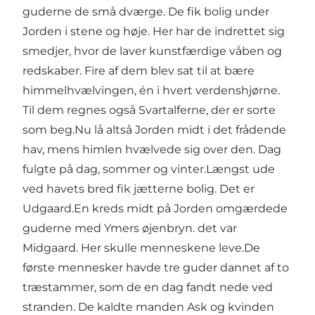
guderne de små dværge. De fik bolig under
Jorden i stene og høje. Her har de indrettet sig
smedjer, hvor de laver kunstfærdige våben og
redskaber. Fire af dem blev sat til at bære
himmelhvælvingen, én i hvert verdenshjørne.
Til dem regnes også Svartalferne, der er sorte
som beg.Nu lå altså Jorden midt i det frådende
hav, mens himlen hvælvede sig over den. Dag
fulgte på dag, sommer og vinter.Længst ude
ved havets bred fik jætterne bolig. Det er
Udgaard.En kreds midt på Jorden omgærdede
guderne med Ymers øjenbryn. det var
Midgaard. Her skulle menneskene leve.De
første mennesker havde tre guder dannet af to
træstammer, som de en dag fandt nede ved
stranden. De kaldte manden Ask og kvinden