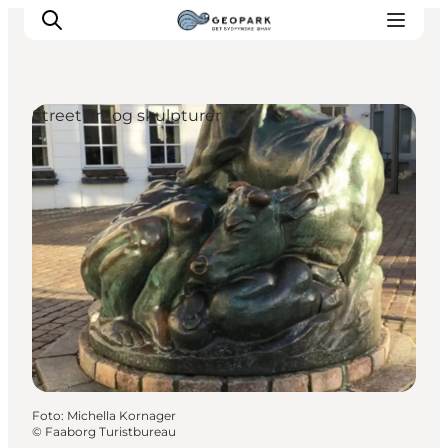
Street art og skulpturer
Foto
:
Michella Kornager
©
Faaborg Turistbureau