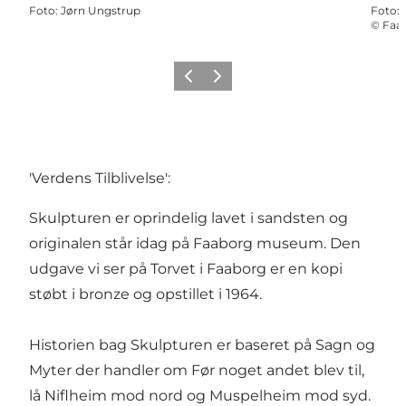
Foto
:
Jørn Ungstrup
Foto
:
©
Faab
Forrige
Næste
'Verdens Tilblivelse':
Skulpturen er oprindelig lavet i sandsten og
originalen står idag på Faaborg museum. Den
udgave vi ser på Torvet i Faaborg er en kopi
støbt i bronze og opstillet i 1964.
Historien bag Skulpturen er baseret på Sagn og
Myter der handler om Før noget andet blev til,
lå Niflheim mod nord og Muspelheim mod syd.