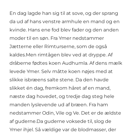
En dag lagde han sig til at sove, og der sprang
da ud af hans venstre armhule en mand og en
kvinde. Hans ene fod blev fader og den anden
moder til en søn. Fra Ymer nedstammer
Jætterne eller Rimturserne, som de også
kaldes.Men rimtågen blev ved at dryppe. Af
dråberne fødtes koen Audhumla. Af dens mælk
levede Ymer. Selv måtte koen nøjes med at
slikke isbræens salte stene. Da den havde
slikket én dag, fremkom håret af en mand,
næste dag hovedet, og tredje dag steg hele
manden lyslevende ud af bræen. Fra ham
nedstammer Odin, Vile og Ve. Det er de ældste
af guderne.Da guderne voksede til, slog de
Ymer ihjel. Så vældige var de blodmasser, der