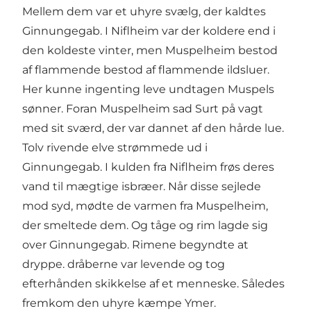
Mellem dem var et uhyre svælg, der kaldtes
Ginnungegab. I Niflheim var der koldere end i
den koldeste vinter, men Muspelheim bestod
af flammende bestod af flammende ildsluer.
Her kunne ingenting leve undtagen Muspels
sønner. Foran Muspelheim sad Surt på vagt
med sit sværd, der var dannet af den hårde lue.
Tolv rivende elve strømmede ud i
Ginnungegab. I kulden fra Niflheim frøs deres
vand til mægtige isbræer. Når disse sejlede
mod syd, mødte de varmen fra Muspelheim,
der smeltede dem. Og tåge og rim lagde sig
over Ginnungegab. Rimene begyndte at
dryppe. dråberne var levende og tog
efterhånden skikkelse af et menneske. Således
fremkom den uhyre kæmpe Ymer.