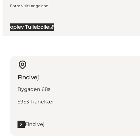
Foto
:
VisitLangeland
oplev Tullebølle
Find vej
Bygaden 68a
5953 Tranekær
Find vej