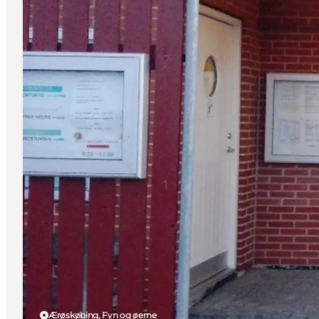
Ærøskøbing, Fyn og øerne