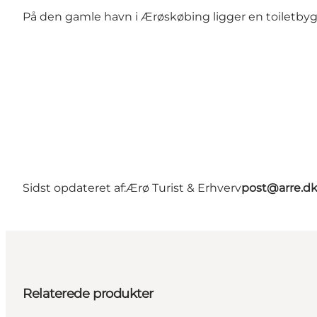
På den gamle havn i Ærøskøbing ligger en toiletby
Sidst opdateret af:
Ærø Turist & Erhverv
post@arre.d
Relaterede produkter