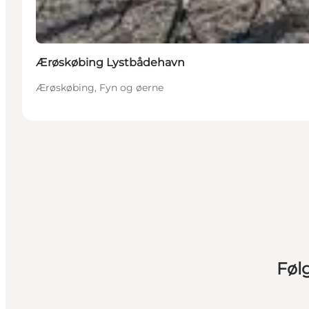
Ærøskøbing Lystbådehavn
Ærøskøbing, Fyn og øerne
Føl