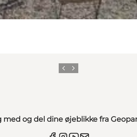
Forrige
Næste
g med og del dine øjeblikke fra Geopa