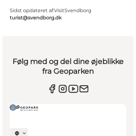
Sidst opdateret af:
VisitSvendborg
turist@svendborg.dk
Følg med og del dine øjeblikke
fra Geoparken
Vælg sprog