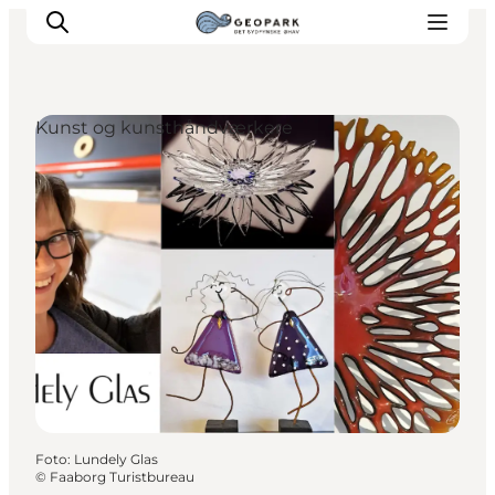
Kunst og kunsthåndværkere
Foto
:
Lundely Glas
©
Faaborg Turistbureau