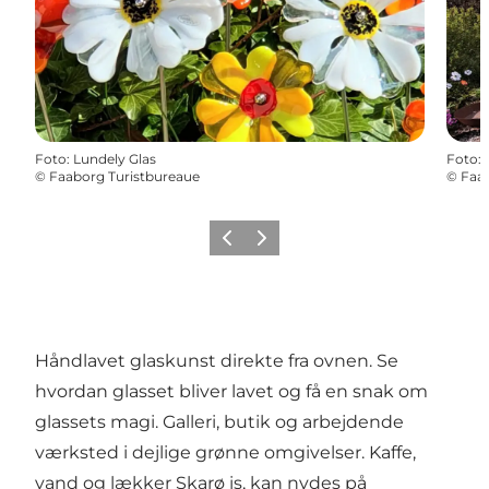
Foto
:
Lundely Glas
Foto
:
©
Faaborg Turistbureaue
©
Faab
Forrige
Næste
Håndlavet glaskunst direkte fra ovnen. Se
hvordan glasset bliver lavet og få en snak om
glassets magi. Galleri, butik og arbejdende
værksted i dejlige grønne omgivelser. Kaffe,
vand og lækker Skarø is, kan nydes på