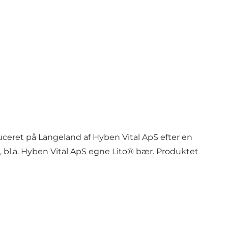
ceret på Langeland af Hyben Vital ApS efter en
 bl.a. Hyben Vital ApS egne Lito® bær. Produktet