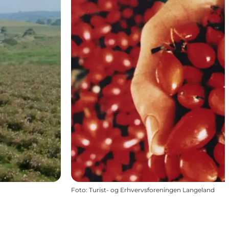
Foto
:
Turist- og Erhvervsforeningen Langeland