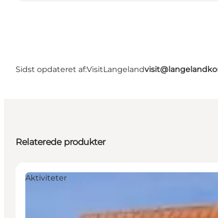
Sidst opdateret af:
VisitLangeland
visit@langeland
Relaterede produkter
Aktiviteter