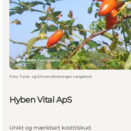
Tranekær, Fyn og øerne
Foto
:
Turist- og Erhvervsforeningen Langeland
Hyben Vital ApS
Unikt og mærkbart kosttilskud.