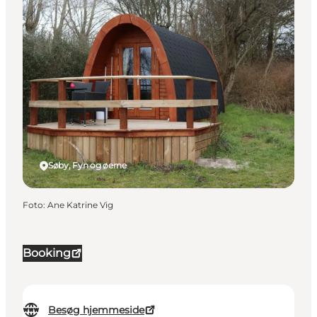
Søby, Fyn og øerne
Foto
:
Ane Katrine Vig
Booking
Besøg hjemmeside