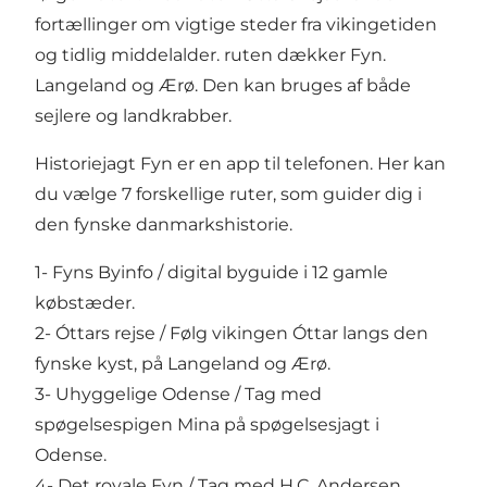
fortællinger om vigtige steder fra vikingetiden
og tidlig middelalder. ruten dækker Fyn.
Langeland og Ærø. Den kan bruges af både
sejlere og landkrabber.
Historiejagt Fyn er en app til telefonen. Her kan
du vælge 7 forskellige ruter, som guider dig i
den fynske danmarkshistorie.
1- Fyns Byinfo / digital byguide i 12 gamle
købstæder.
2- Óttars rejse / Følg vikingen Óttar langs den
fynske kyst, på Langeland og Ærø.
3- Uhyggelige Odense / Tag med
spøgelsespigen Mina på spøgelsesjagt i
Odense.
4- Det royale Fyn / Tag med H.C. Andersen