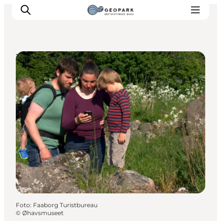
Ture på egen hånd
Foto
:
Faaborg Turistbureau
©
Øhavsmuseet