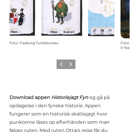
Foto
:
Faaborg Turistbureau
Foto
:
©
faab
Forrige
Næste
Download appen
Historiejagt Fyn
og gå på
opdagelse i den fynske historie. Appen
fungerer som en historisk skattejagt hvor
punkterne låses op efterhånden som man
følger ruten. Med ruten Ottars rejse får du