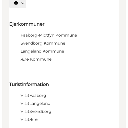
Vælg sprog
Ejerkommuner
Faaborg-Midtfyn Kommune
Svendborg Kommune
Langeland Kommune
Ærø Kommune
Turistinformation
VisitFaaborg
VisitLangeland
VisitSvendborg
VisitÆrø