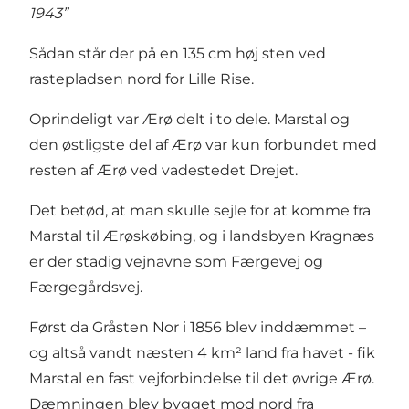
1943”
Sådan står der på en 135 cm høj sten ved
rastepladsen nord for Lille Rise.
Oprindeligt var Ærø delt i to dele. Marstal og
den østligste del af Ærø var kun forbundet med
resten af Ærø ved vadestedet Drejet.
Det betød, at man skulle sejle for at komme fra
Marstal til Ærøskøbing, og i landsbyen Kragnæs
er der stadig vejnavne som Færgevej og
Færgegårdsvej.
Først da Gråsten Nor i 1856 blev inddæmmet –
og altså vandt næsten 4 km² land fra havet - fik
Marstal en fast vejforbindelse til det øvrige Ærø.
Dæmningen blev bygget mod nord fra