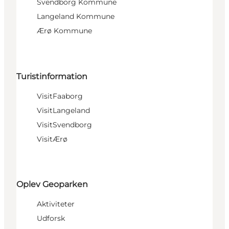
Svendborg Kommune
Langeland Kommune
Ærø Kommune
Turistinformation
VisitFaaborg
VisitLangeland
VisitSvendborg
VisitÆrø
Oplev Geoparken
Aktiviteter
Udforsk