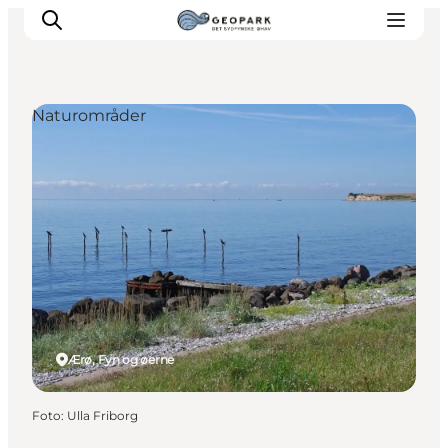
Naturområder
Ærø, Fyn og øerne
Foto
:
Ulla Friborg