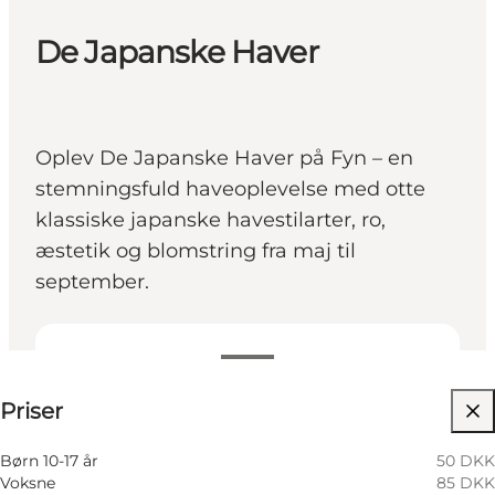
De Japanske Haver
Oplev De Japanske Haver på Fyn – en
stemningsfuld haveoplevelse med otte
klassiske japanske havestilarter, ro,
æstetik og blomstring fra maj til
september.
Se priser
Priser
Besøg hjemmeside
Min partner, Mig selv, Venner
Børn 10-17 år
50 DKK
Voksne
85 DKK