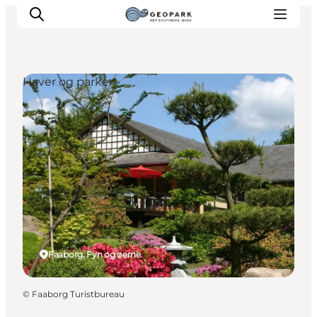
Haver og parker
Faaborg, Fyn og øerne
©
Faaborg Turistbureau