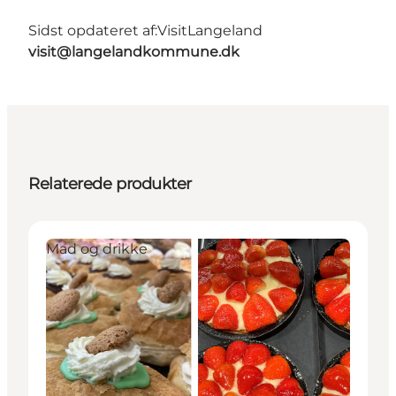
Sidst opdateret af:
VisitLangeland
visit@langelandkommune.dk
Relaterede produkter
Mad og drikke