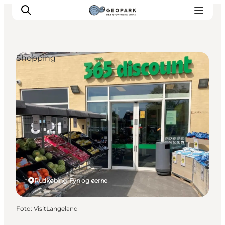
Shopping
Rudkøbing, Fyn og øerne
Foto
:
VisitLangeland