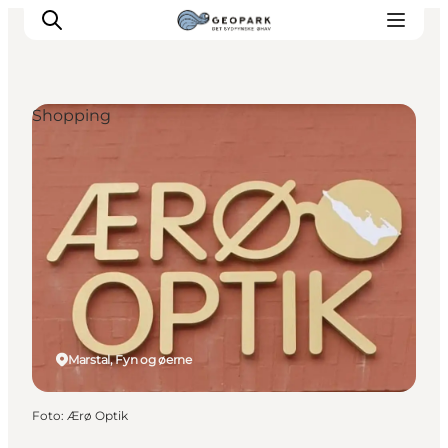
Shopping
Marstal, Fyn og øerne
Foto
:
Ærø Optik